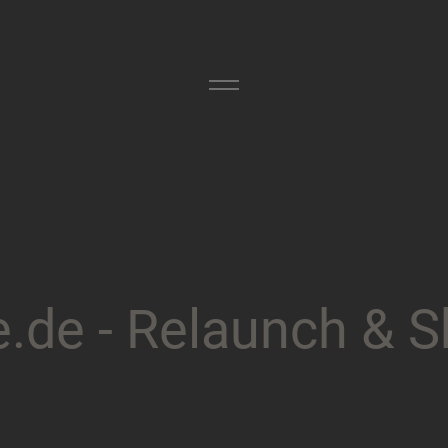
e
.
d
e
-
R
e
l
a
u
n
c
h
&
S