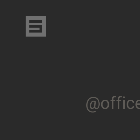
@
o
f
f
i
c