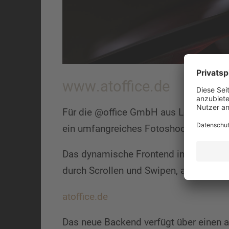
www.atoffice.de
Für die @office GmbH aus Loßburg hab
ein umfangreiches Fotoshooting des ak
Das dynamische Frontend interagiert 
durch Scrollen und Swipen, am PC un
atoffice.de
Das neue Backend verfügt über einen a