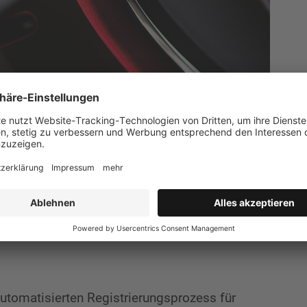
en wir den Website Relaunch realisiert sowie
tuellen Produktportfolios durchgeführt.
mit dem User. Am Smartphone und Tablet
d Laptop durch Mausbewegungen:
utomatisierten Registrierungsprozess für