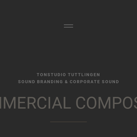
TONSTUDIO TUTTLINGEN
SOUND BRANDING & CORPORATE SOUND
M
M
E
R
C
I
A
L
C
O
M
P
O