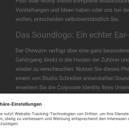
Post oder World Vision komplette Musikstücke 
Vorstellungen und Ideen haben oder uns bei d
wollen, entscheiden selbstverständlich Sie.
Das Soundlogo: Ein echter Ear
Der Ohrwurm verfügt über eine ganz besondere
Gehörgang direkt in die Herzen der Zuhörer und
wieder zu verscheuchen. Nutzen Sie dieses Ph
einem von Studio Schreiber entwickelten Soun
erweitern Sie die Corporate Identity Ihres Un
Die des Hörens. Ein individuelles und passend
Firmenidentität und sorgt für wertvollen Wied
wo man Sie gar nicht sehen kann - zum Beispie