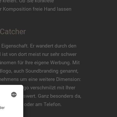
kreiert. Ob Sie konkrete
er Komposition freie Hand lassen
-Catcher
 Eigenschaft. Er wandert durch den
 ist von dort meist nur sehr schwer
änomen für Ihre eigene Werbung. Mit
dlogo, auch Soundbranding genannt,
ternehmens um eine weitere Dimension:
es Soundlogo verschmilzt mit Ihrer
ererkennungswert. Ganz besonders da,
l im Radio oder am Telefon.