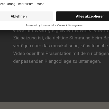
Der richtige Klang für Ihren Fil
Die Komposition von Filmmusik gehört zu den 
schönsten Aufgaben. Denn der Soundtrack bes
eines Films, das gilt gleichermaßen für einen
Zielsetzung ist, die richtige Stimmung beim Be
verfügen über das musikalische, künstlerisch
Video oder Ihre Präsentation mit dem richtige
der passenden Klangcollage zu unterlegen.