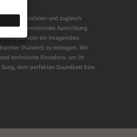
m
anspruchsvollsten und zugleich
timmt die emotionale Ausrichtung
 Werbespot oder ein Imagevideo.
trachter (Kunden) zu erzeugen. Wir
e und technische Knowhow, um Ihr
n Song, dem perfekten Soundbett bzw.