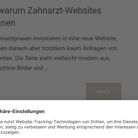
, warum Zahnarzt-Websites
nnen
hnarztpraxen investieren in eine neue Website,
n danach aber trotzdem kaum Anfragen von
nten. Die Seite sieht vielleicht modern aus,
schöne Bilder und …
MEHR