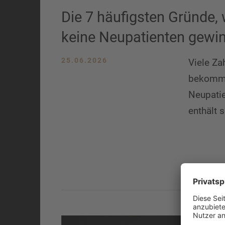
Die 7 häufigsten Gründe
keine Neupatienten gewi
25.06.2026
Viele Za
bekomme
Neupatie
enthält 