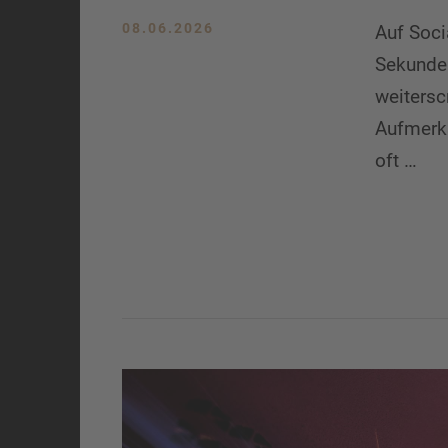
08.06.2026
Auf Soci
Sekunden
weitersc
Aufmerks
oft …