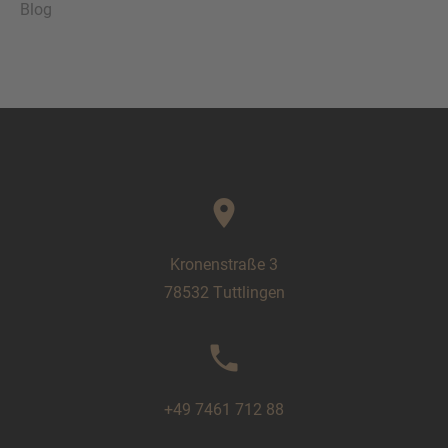
Blog
location_on
Kronenstraße 3
78532 Tuttlingen
phone
+49 7461 712 88