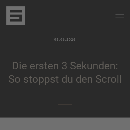
08.06.2026
D
i
e
e
r
s
t
e
n
3
S
e
k
u
n
d
e
n
:
S
o
s
t
o
p
p
s
t
d
u
d
e
n
S
c
r
o
l
l