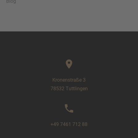
Blog
location_on
Kronenstraße 3
78532 Tuttlingen
phone
+49 7461 712 88