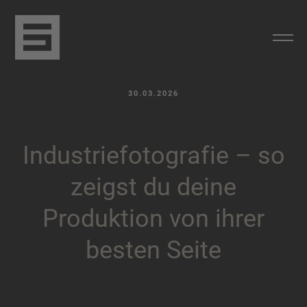
30.03.2026
I
n
d
u
s
t
r
i
e
f
o
t
o
g
r
a
f
i
e
–
s
o
z
e
i
g
s
t
d
u
d
e
i
n
e
P
r
o
d
u
k
t
i
o
n
v
o
n
i
h
r
e
r
b
e
s
t
e
n
S
e
i
t
e