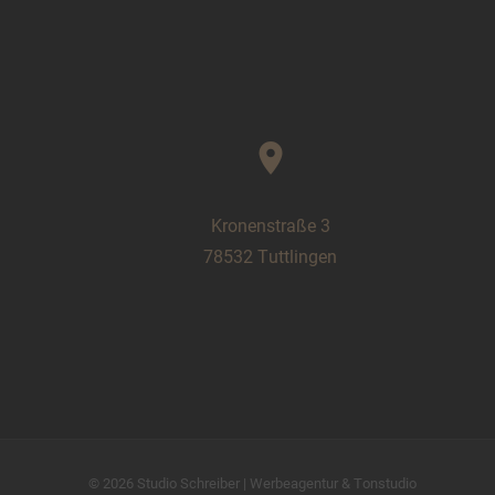
location_on
Kronenstraße 3
78532 Tuttlingen
© 2026
Studio Schreiber
|
Werbeagentur & Tonstudio