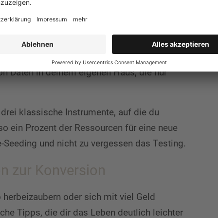
geht es darum, aufgrund gewisser
 durchführen zu können und nicht immer auf
zu sein. Soll heißen: Um dein Unternehmen
iv nicht immer ein Testing-Tool, eine Agentur
hon Daten in deinem eigenen Haus, die nur
drei klassische Instrumente, auf die du
so ein Prozent der Ressourcen für eine neue
e-Seeding und nicht zu vergessen das Testing.
n zur Konversion
herbeizaubern oder sich mit viel Geld
iche Tipps, die dir das Leben deutlich leichter