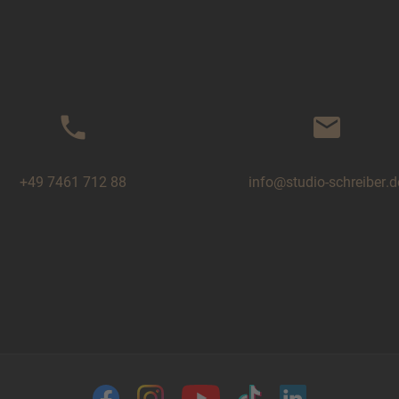
phone
mail
+49 7461 712 88
info@studio-schreiber.d