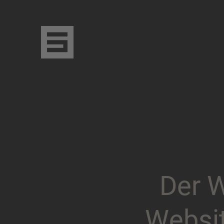
D
e
r
W
e
b
s
i