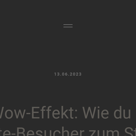
13.06.2023
W
o
w
-
E
f
f
e
k
t
:
W
i
e
d
u
t
e
-
B
e
s
u
c
h
e
r
z
u
m
S