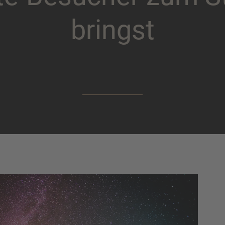
b
r
i
n
g
s
t