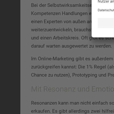
Bei der Selbstwirksamkeitserwartung 
Kompetenzen Handlungen eigenständig
einen Experten von außen angewiesen 
weiterzuentwickeln, brauchst du definit
und einen Arbeitskreis. Oft gibt es sc
darauf warten ausgewertet zu werden.
Im Online-Marketing gibt es außerdem 
zurückgreifen kannst: Die 1% Regel (al
Chance zu nutzen), Prototyping und Pr
Mit Resonanz und Emotio
Resonanzen kann man nicht einfach so 
erkaufen. Es gibt allerdings zwei hilfre