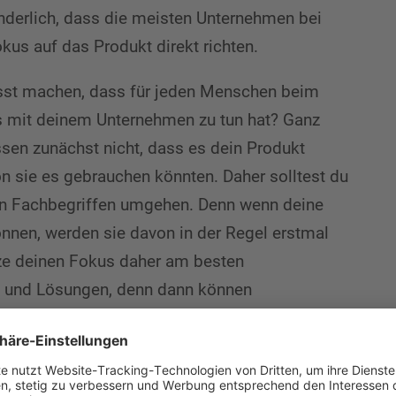
underlich, dass die meisten Unternehmen bei
us auf das Produkt direkt richten.
wusst machen, dass für jeden Menschen beim
das mit deinem Unternehmen zu tun hat? Ganz
ssen zunächst nicht, dass es dein Produkt
ion sie es gebrauchen könnten. Daher solltest du
n Fachbegriffen umgehen. Denn wenn deine
nnen, werden sie davon in der Regel erstmal
ze deinen Fokus daher am besten
rf und Lösungen, denn dann können
n und fühlen sich im besten Fall angesprochen.
irksamkeitserwartung steigern