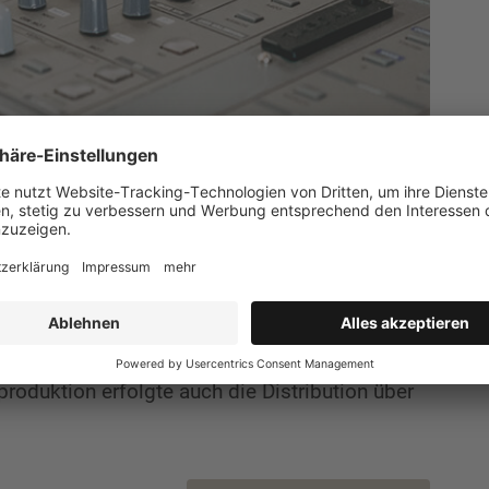
schreibung
 Heppler Drehteile eine Stellenausschreibung als
 des Slogans „Metall im Blut“ in ein dazu
oduktion erfolgte auch die Distribution über