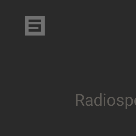
R
a
d
i
o
s
p