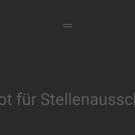
o
t
f
ü
r
S
t
e
l
l
e
n
a
u
s
s
c