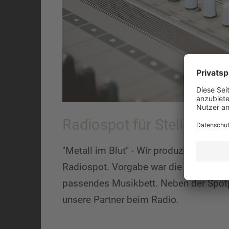
Radiospot für Stellenaus
"Metall im Blut" - Wir produzierten für
Radiospot. Vorgabe war die Einbindung
passendes Musikbett. Neben der Spotpr
unsere Partner beim Radio.