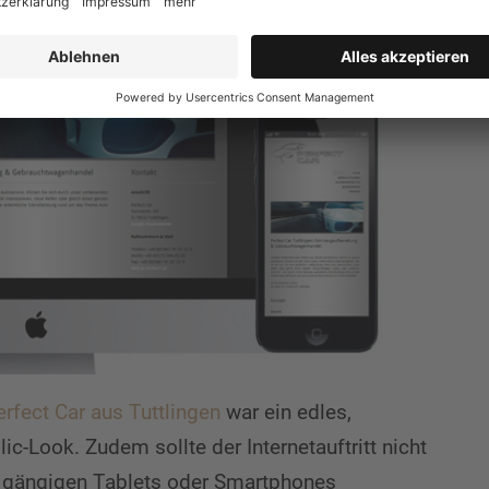
erfect Car aus Tuttlingen
war ein edles,
c-Look. Zudem sollte der Internetauftritt nicht
n gängigen Tablets oder Smartphones