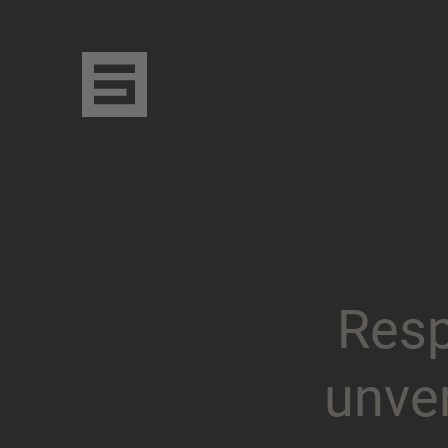
R
e
s
u
n
v
e