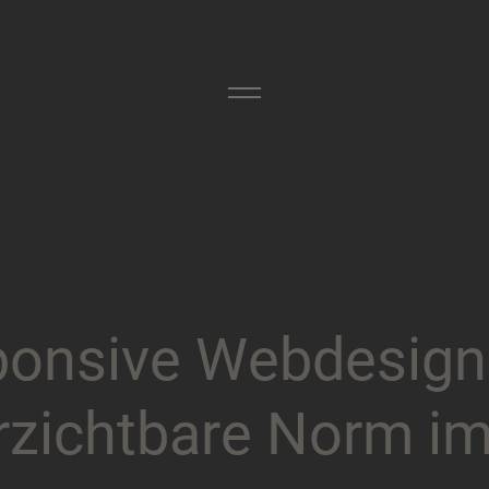
p
o
n
s
i
v
e
W
e
b
d
e
s
i
g
n
r
z
i
c
h
t
b
a
r
e
N
o
r
m
i