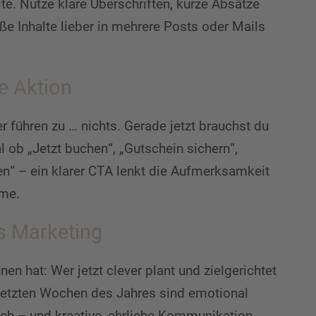
lte. Nutze klare Überschriften, kurze Absätze
oße Inhalte lieber in mehrere Posts oder Mails
ne Aktion
r führen zu … nichts. Gerade jetzt brauchst du
 ob „Jetzt buchen“, „Gutschein sichern“,
n“ – ein klarer CTA lenkt die Aufmerksamkeit
hme.
es Marketing
 hat: Wer jetzt clever plant und zielgerichtet
e letzten Wochen des Jahres sind emotional
och – und kreative, ehrliche Kommunikation