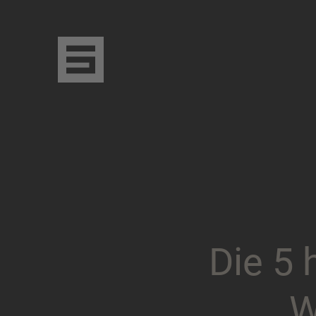
D
i
e
5