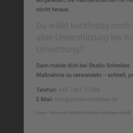
sticht heraus.
Du willst kurzfristig no
aber Unterstützung bei K
Umsetzung?
Dann melde dich bei Studio Schreiber. W
Maßnahme zu verwandeln – schnell, pr
Telefon:
+49 7461 71288
E-Mail:
info@studio-schreiber.de
Dieser Text wurde mithilfe künstlicher Intelligenz erstellt.