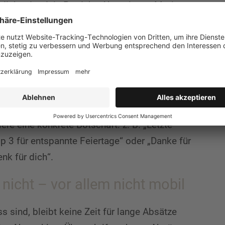
 dich oder dein Produkt. Aber eigene Motive zu
ingend. Nutz, was du hast: dein Team, dein
htlicher Schnappschuss aus dem Büro oder ein
 um Nähe und Echtheit zu zeigen.
nn wird’s auch nichts
für genau? Ohne klaren Fokus läuft selbst die
ere eine konkrete Botschaft: z. B. „Letzte
p 3 für entspannte Feiertage“ oder „Danke für
nk für dich“.
nicht – vor allem nicht mobil
s sind, bleibt keine Zeit für lange Absätze