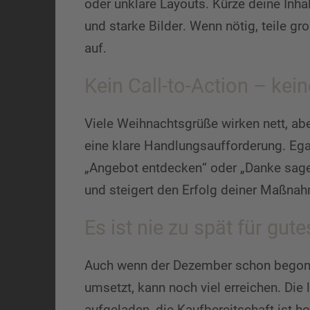
oder unklare Layouts. Kürze deine Inha
und starke Bilder. Wenn nötig, teile gr
auf.
Kein Call-to-Action – kei
Viele Weihnachtsgrüße wirken nett, abe
eine klare Handlungsaufforderung. Egal
„Angebot entdecken“ oder „Danke sage
und steigert den Erfolg deiner Maßna
Es ist nie zu spät für gut
Auch wenn der Dezember schon begonnen
umsetzt, kann noch viel erreichen. Di
aufgeladen, die Kaufbereitschaft ist h