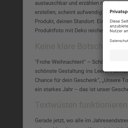
austauschbar und erzählen nichts über
erstellen, scheint aufwendig? Nicht zw
Produkt, deinen Standort. Ein weihnac
Produktfoto mit Deko reichen oft aus,
Keine klare Botschaft? Da
"Frohe Weihnachten!" – Schön, aber wo
schönste Gestaltung ins Leere. Formuli
Chance für dein Geschenk“, „Unsere To
ein starkes Jahr – das ist unser Gesche
Textwüsten funktionieren 
Gerade jetzt, wo alle im Jahresendstres