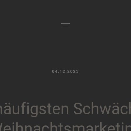
04.12.2025
h
ä
u
f
i
g
s
t
e
n
S
c
h
w
ä
c
W
e
i
h
n
a
c
h
t
s
m
a
r
k
e
t
i