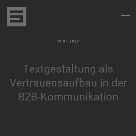
30.04.2023
T
e
x
t
g
e
s
t
a
l
t
u
n
g
a
l
s
V
e
r
t
r
a
u
e
n
s
a
u
f
b
a
u
i
n
d
e
r
B
2
B
-
K
o
m
m
u
n
i
k
a
t
i
o
n