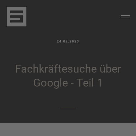
24.02.2023
F
a
c
h
k
r
ä
f
t
e
s
u
c
h
e
ü
b
e
r
G
o
o
g
l
e
-
T
e
i
l
1